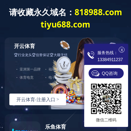
开云app登录入
专业电锅炉制造商
诚招 各地代理 现
X
服务热线：
13384911237
首页
电锅炉
成功案例
蓄热式
QQ咨询
微信二维码