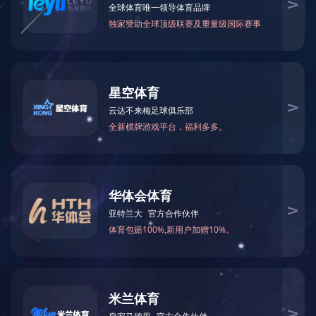
企业新闻
常见问答
其他
超20亿大
所
重庆市巴南区城市管理局公布2022年7月政府采购意向，
项目估算服务费用23000万元/年，*终以实际服务测绘面积和
按到期时间逐步接管)，将3年设为一个政府购买服务周期，*个
?
项目包含环卫保洁、垃圾收运、设施管护、绿化管护、智慧服
理5个小项；垃圾收运含其他垃圾收运、厨余垃圾收运、有害垃