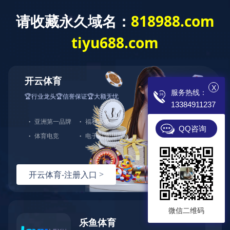
开云app登录入
专业电锅炉制造商
诚招 各地代理 现
X
服务热线：
13384911237
首页
电锅炉
成功案例
蓄热式
QQ咨询
微信二维码