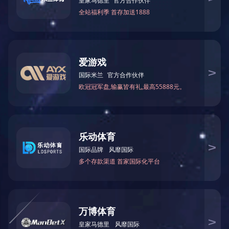
50KW落地式家用电热水锅炉
DETAILS