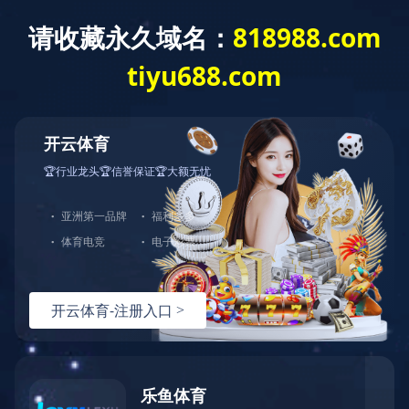
开云app登录入
专业电锅炉制造商
诚招全国各地代理
首页
电锅炉
成功案例
蓄热式