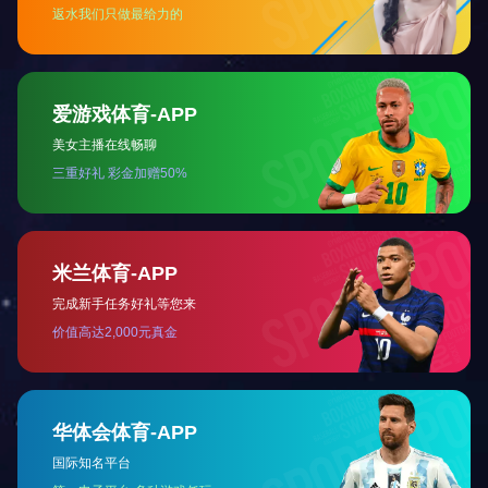
陕西电蒸汽锅炉生产
DETAILS