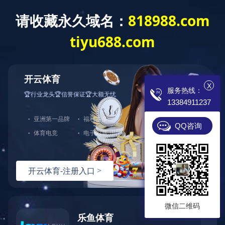
开云app登录入
专业电锅炉制造商
诚招 各地代理 现
X
服务热线：
13384911237
首页
电锅炉
成功案例
蓄热式
QQ咨询
微信二维码