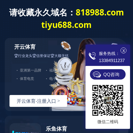
开云app登录入
专业电锅炉制造商
诚招 各地代理 现
X
服务热线：
13384911237
首页
电锅炉
成功案例
蓄热式
QQ咨询
微信二维码