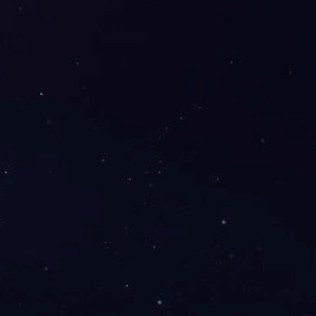
锅炉B级资质
通车
蓄热锅炉
蓄热锅炉
茶水锅炉
蒸汽锅炉
热水锅炉