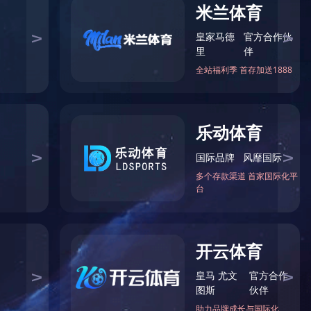
返回
分享到：
二维码分享