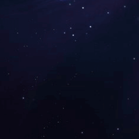
关于我们
公司简介
工厂风貌
仓库一角
13384911237
荣誉资质