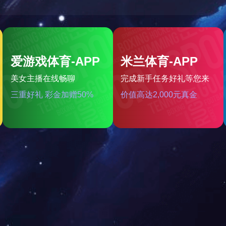
电热水锅炉厂家
燃气锅炉