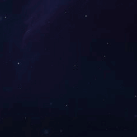
开户许可证！
核心产品
新闻中心
直
电锅炉
企业新闻
电
蓄热式电锅炉
行业新闻
电
电热风机组
常见问答
电
真空锅炉
时事聚焦
电
燃气锅炉
其他
电