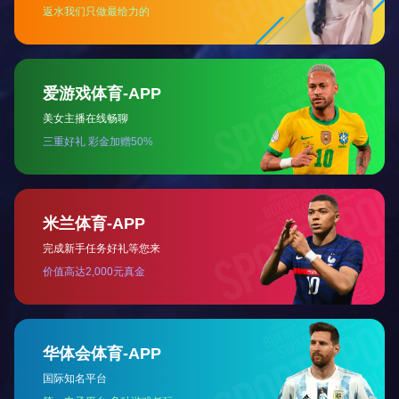
1、陕西开云app登录入口牌电热水锅炉采用宽大液晶屏
控制锅炉运行，操作简便。机组运行全程自动调温、调压、
2、具有自动、手动两种控制模式，实现操作界面人机对
3、“分级调功”技术，根据实时温度监测，调整机组输出功
4、设备机组设有漏电保护、缺相保护、缺水保护、超温
5、加热体逐级投切， 电网冲击，且定时自动切换，使
6、能自动检测循环泵和补水泵运行状态，如一台水泵出
系统 可靠；
7、设计、制造均符合中华人民共和国机械行业标准《电加热锅炉
注：承压型锅炉可根据用户需要匹配压力值及相对应出水
本表中参考采暖面积
下限值的热指标按120W/m2，上限值
本表数据仅供参考，所有数据均以出厂资料为准