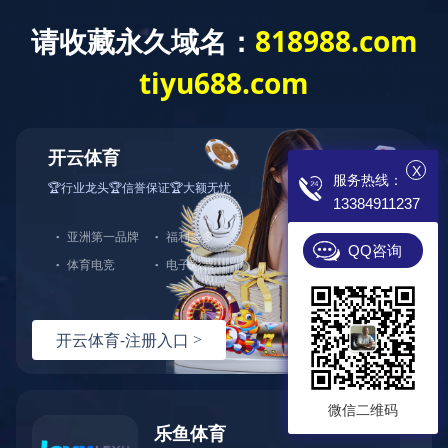
开云app登录入
专业电锅炉制造商
诚招 各地代理 现
X
服务热线：
13384911237
首页
电锅炉
成功案例
蓄热式
QQ咨询
微信二维码