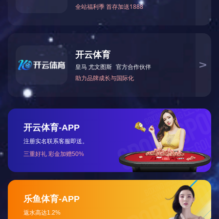
产品介绍：
功率范围：200~240KW；工作电压：380V/50Hz；额定
型式：炉体与电控柜为机电一体化组合设计
结构特点：
1、锅炉本体与控制系统一体化设计，外型美观大方，结
2、只需配电源进线，连接进出水管即可运行，现场整洁
3、新型合金电加热体，性能可靠，使用寿命长，更换简便，热
4、锅炉筒体采用**保温材料保温，减少散热；
5、侧开式门板、易于检修；
性能介绍：