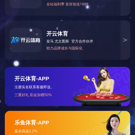
1、新装管道，..次使用时，必须排空、清洗管道
2、接电源380v，其中兰线接零，其它三根接相线
3、循环水泵必需接锅炉本体水泵线(水泵运行由主机
4、电源接通属待机, 从操作面板先按电源开关, 然