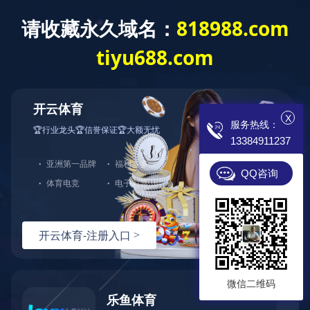
开云app登录入
专业电锅炉制造商
诚招 各地代理 现
X
服务热线：
13384911237
首页
电锅炉
成功案例
蓄热式
QQ咨询
微信二维码