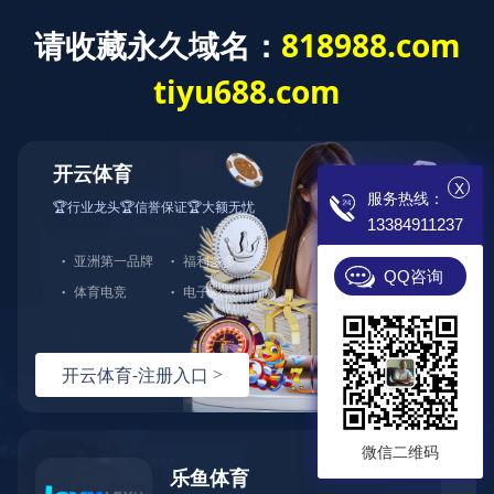
开云app登录入
专业电锅炉制造商
诚招 各地代理 现
X
服务热线：
13384911237
首页
电锅炉
成功案例
蓄热式
QQ咨询
微信二维码