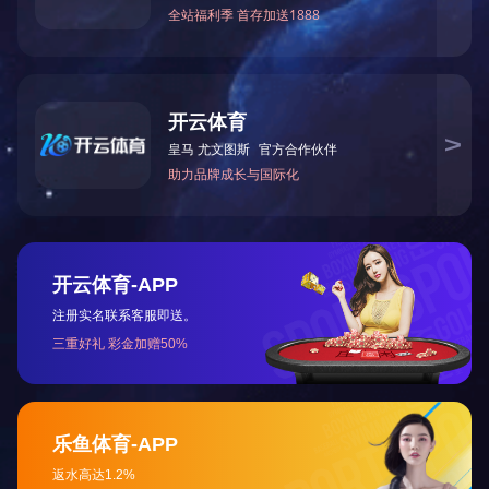
关于我们
公司简介
工厂风貌
仓库一角
13384911237
荣誉资质
网站地图
|
RSS
|
XML
| Copyright © 开云app登录入口 版权所有