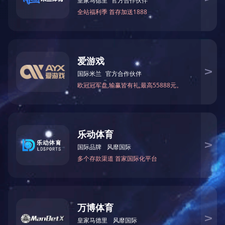
陕西电蒸汽锅炉生产：行业发展趋势与前景分
陕西电锅炉陕西电蒸汽锅炉生产是一个备受关注
共3