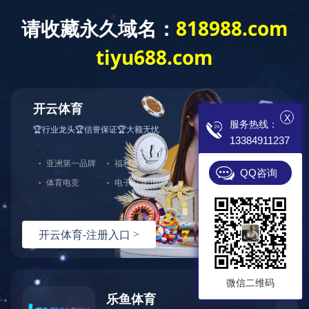
开云app登录入
专业电锅炉制造商
诚招 各地代理 现
X
服务热线：
13384911237
首页
电锅炉
成功案例
蓄热式
QQ咨询
微信二维码