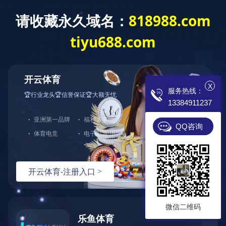
开云app登录入
专业电锅炉制造商
诚招 各地代理 现
X
服务热线：
13384911237
首页
电锅炉
成功案例
蓄热式
QQ咨询
微信二维码