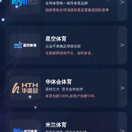
延安市盛源医疗废物
所属分