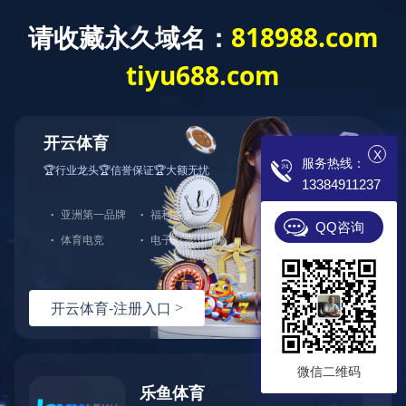
开云app登录入
专业电锅炉制造商
诚招 各地代理 现
X
服务热线：
13384911237
首页
电锅炉
成功案例
蓄热式
QQ咨询
微信二维码