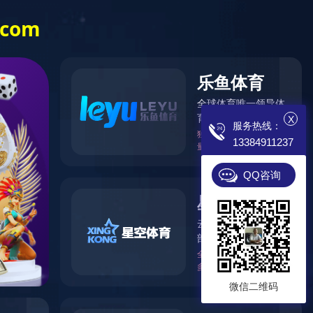
联系电话
13384911237
029-86523897
站地图
X
服务热线：
13384911237
新闻资讯
公司简介
开云(中国)
QQ咨询
微信二维码